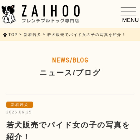
toggle
navigatio
MENU
>
>
TOP
新着若犬
若犬販売でパイド女の子の写真を紹介！
NEWS/BLOG
ニュース/ブログ
新着若犬
2026.06.25
若犬販売でパイド女の子の写真を
紹介！