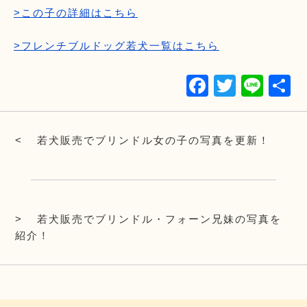
>この子の詳細はこちら
>フレンチブルドッグ若犬一覧はこちら
Faceboo
Twitte
Lin
若犬販売でブリンドル女の子の写真を更新！
若犬販売でブリンドル・フォーン兄妹の写真を
紹介！