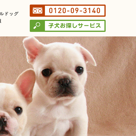
ルドッグ
報
て
いて
ロー
ブルドッグとは？
のポイント
学しよう
える準備
える当日
はんについて
つけについて
ングについて
月～３ヵ月
月～６ヵ月
月～１歳
歳
歳
歳
～