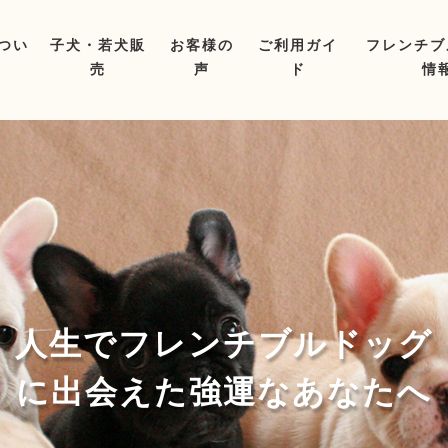
つい
子犬・若犬販
お客様の
ご利用ガイ
フレンチブ
売
声
ド
情
る理由
ィール
チブルドッグはまだ買うな！
チブルドッグの毛色と特長
ア掲載
子犬販売
若犬販売
子犬お探しサービス
ご購入までの流れ
子犬・若犬の見学につい
お支払い/お引渡しにつ
ペット保険
生命保証/アフターフォ
血統書について
フレンチ
子犬探し
子犬を見
子犬を迎
子犬を迎
子犬のご
子犬のし
グルーミ
生後２ヵ
生後３ヵ
生後６ヵ
１歳～２
３歳～７
７歳～９
９歳以降
人生でフレンチブルドッグ
に出会えた強運なあなたへ