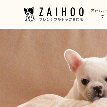
私たちに
て
選ばれ
プロフ
フレン
フレン
メディ